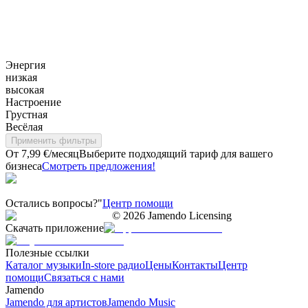
Энергия
низкая
высокая
Настроение
Грустная
Весёлая
Применить фильтры
От 7,99 €/месяц
Выберите подходящий тариф для вашего
бизнеса
Смотреть предложения!
Остались вопросы?"
Центр помощи
©
2026
Jamendo Licensing
Скачать приложение
Полезные ссылки
Каталог музыки
In-store радио
Цены
Контакты
Центр
помощи
Связаться с нами
Jamendo
Jamendo для артистов
Jamendo Music