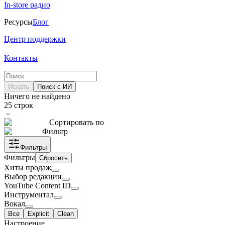
In-store радио
Ресурсы
Блог
Центр поддержки
Контакты
Искать
Поиск с ИИ
Ничего не найдено
25
строк
Сортировать по
Фильтр
Фильтры
Фильтры
Сбросить
Хиты продаж
Выбор редакции
YouTube Content ID
Инструментал
Вокал
Все
Explicit
Clean
Настроение