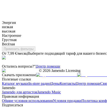
Энергия
низкая
высокая
Настроение
Грустная
Весёлая
Применить фильтры
От 7,99 €/месяц
Выберите подходящий тариф для вашего бизнес
Остались вопросы?"
Центр помощи
©
2026
Jamendo Licensing
Скачать приложение
Полезные ссылки
Каталог музыки
In-store радио
Цены
Контакты
Центр помощи
Свя
Jamendo
Jamendo для артистов
Jamendo Music
Правовая информация
Общие условия использования
Условия продажи
Политика конф
Подписаться