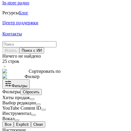
In-store радио
Ресурсы
Блог
Центр поддержки
Контакты
Искать
Поиск с ИИ
Ничего не найдено
25
строк
Сортировать по
Фильтр
Фильтры
Фильтры
Сбросить
Хиты продаж
Выбор редакции
YouTube Content ID
Инструментал
Вокал
Все
Explicit
Clean
Настроение