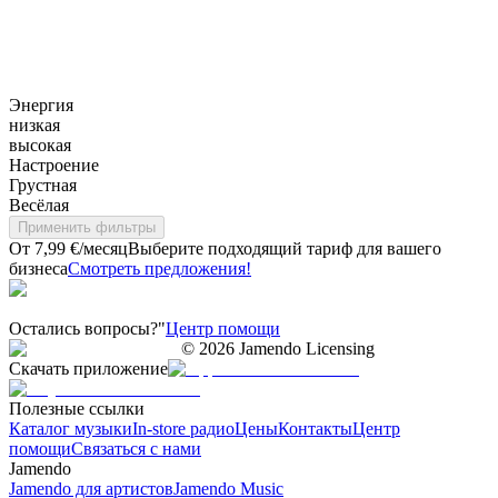
Энергия
низкая
высокая
Настроение
Грустная
Весёлая
Применить фильтры
От 7,99 €/месяц
Выберите подходящий тариф для вашего
бизнеса
Смотреть предложения!
Остались вопросы?"
Центр помощи
©
2026
Jamendo Licensing
Скачать приложение
Полезные ссылки
Каталог музыки
In-store радио
Цены
Контакты
Центр
помощи
Связаться с нами
Jamendo
Jamendo для артистов
Jamendo Music