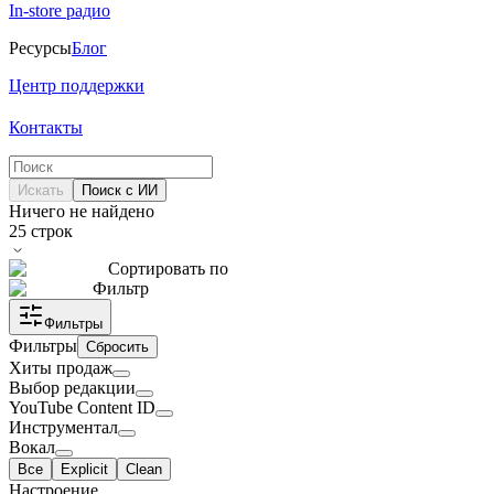
In-store радио
Ресурсы
Блог
Центр поддержки
Контакты
Искать
Поиск с ИИ
Ничего не найдено
25
строк
Сортировать по
Фильтр
Фильтры
Фильтры
Сбросить
Хиты продаж
Выбор редакции
YouTube Content ID
Инструментал
Вокал
Все
Explicit
Clean
Настроение