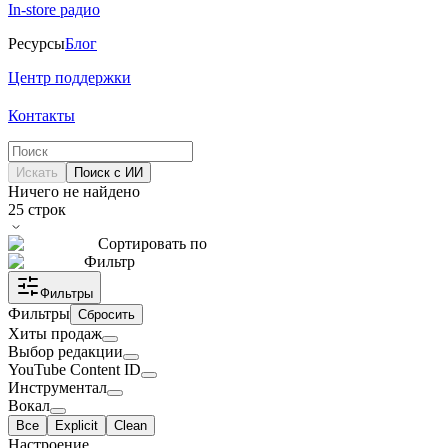
In-store радио
Ресурсы
Блог
Центр поддержки
Контакты
Искать
Поиск с ИИ
Ничего не найдено
25
строк
Сортировать по
Фильтр
Фильтры
Фильтры
Сбросить
Хиты продаж
Выбор редакции
YouTube Content ID
Инструментал
Вокал
Все
Explicit
Clean
Настроение