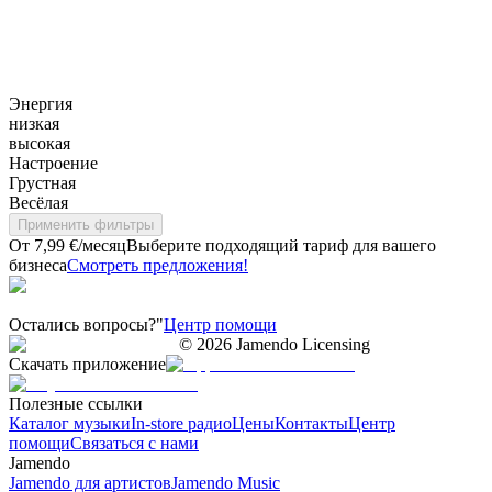
Энергия
низкая
высокая
Настроение
Грустная
Весёлая
Применить фильтры
От 7,99 €/месяц
Выберите подходящий тариф для вашего
бизнеса
Смотреть предложения!
Остались вопросы?"
Центр помощи
©
2026
Jamendo Licensing
Скачать приложение
Полезные ссылки
Каталог музыки
In-store радио
Цены
Контакты
Центр
помощи
Связаться с нами
Jamendo
Jamendo для артистов
Jamendo Music