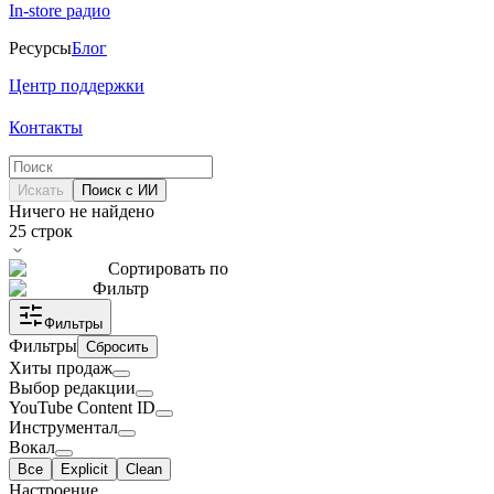
In-store радио
Ресурсы
Блог
Центр поддержки
Контакты
Искать
Поиск с ИИ
Ничего не найдено
25
строк
Сортировать по
Фильтр
Фильтры
Фильтры
Сбросить
Хиты продаж
Выбор редакции
YouTube Content ID
Инструментал
Вокал
Все
Explicit
Clean
Настроение