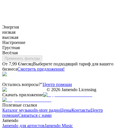
Энергия
низкая
высокая
Настроение
Грустная
Весёлая
Применить фильтры
От 7,99 €/месяц
Выберите подходящий тариф для вашего
бизнеса
Смотреть предложения!
Остались вопросы?"
Центр помощи
©
2026
Jamendo Licensing
Скачать приложение
Полезные ссылки
Каталог музыки
In-store радио
Цены
Контакты
Центр
помощи
Связаться с нами
Jamendo
Jamendo для артистов
Jamendo Music