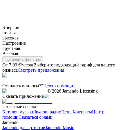
Энергия
низкая
высокая
Настроение
Грустная
Весёлая
Применить фильтры
От 7,99 €/месяц
Выберите подходящий тариф для вашего
бизнеса
Смотреть предложения!
Остались вопросы?"
Центр помощи
©
2026
Jamendo Licensing
Скачать приложение
Полезные ссылки
Каталог музыки
In-store радио
Цены
Контакты
Центр
помощи
Связаться с нами
Jamendo
Jamendo для артистов
Jamendo Music