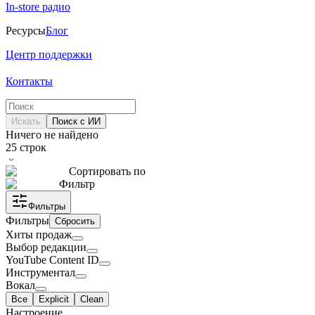
In-store радио
Ресурсы
Блог
Центр поддержки
Контакты
Искать
Поиск с ИИ
Ничего не найдено
25
строк
Сортировать по
Фильтр
Фильтры
Фильтры
Сбросить
Хиты продаж
Выбор редакции
YouTube Content ID
Инструментал
Вокал
Все
Explicit
Clean
Настроение