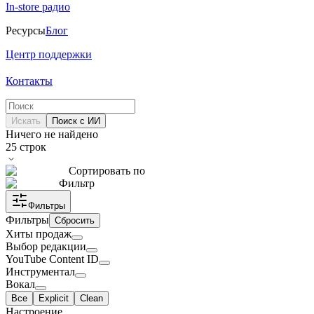
In-store радио
Ресурсы
Блог
Центр поддержки
Контакты
Искать
Поиск с ИИ
Ничего не найдено
25
строк
Сортировать по
Фильтр
Фильтры
Фильтры
Сбросить
Хиты продаж
Выбор редакции
YouTube Content ID
Инструментал
Вокал
Все
Explicit
Clean
Настроение