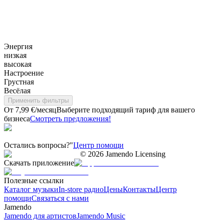
Энергия
низкая
высокая
Настроение
Грустная
Весёлая
Применить фильтры
От 7,99 €/месяц
Выберите подходящий тариф для вашего
бизнеса
Смотреть предложения!
Остались вопросы?"
Центр помощи
©
2026
Jamendo Licensing
Скачать приложение
Полезные ссылки
Каталог музыки
In-store радио
Цены
Контакты
Центр
помощи
Связаться с нами
Jamendo
Jamendo для артистов
Jamendo Music