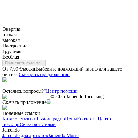
Энергия
низкая
высокая
Настроение
Грустная
Весёлая
Применить фильтры
От 7,99 €/месяц
Выберите подходящий тариф для вашего
бизнеса
Смотреть предложения!
Остались вопросы?"
Центр помощи
©
2026
Jamendo Licensing
Скачать приложение
Полезные ссылки
Каталог музыки
In-store радио
Цены
Контакты
Центр
помощи
Связаться с нами
Jamendo
Jamendo для артистов
Jamendo Music