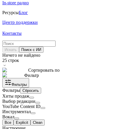
In-store радио
Ресурсы
Блог
Центр поддержки
Контакты
Искать
Поиск с ИИ
Ничего не найдено
25
строк
Сортировать по
Фильтр
Фильтры
Фильтры
Сбросить
Хиты продаж
Выбор редакции
YouTube Content ID
Инструментал
Вокал
Все
Explicit
Clean
Настроение