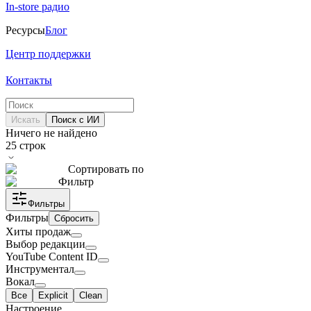
In-store радио
Ресурсы
Блог
Центр поддержки
Контакты
Искать
Поиск с ИИ
Ничего не найдено
25
строк
Сортировать по
Фильтр
Фильтры
Фильтры
Сбросить
Хиты продаж
Выбор редакции
YouTube Content ID
Инструментал
Вокал
Все
Explicit
Clean
Настроение