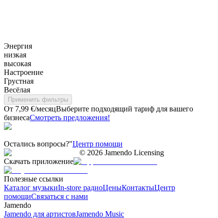
Энергия
низкая
высокая
Настроение
Грустная
Весёлая
Применить фильтры
От 7,99 €/месяц
Выберите подходящий тариф для вашего
бизнеса
Смотреть предложения!
Остались вопросы?"
Центр помощи
©
2026
Jamendo Licensing
Скачать приложение
Полезные ссылки
Каталог музыки
In-store радио
Цены
Контакты
Центр
помощи
Связаться с нами
Jamendo
Jamendo для артистов
Jamendo Music