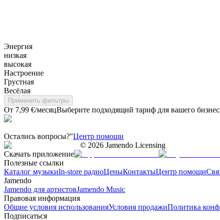
Энергия
низкая
высокая
Настроение
Грустная
Весёлая
Применить фильтры
От 7,99 €/месяц
Выберите подходящий тариф для вашего бизнес
Остались вопросы?"
Центр помощи
©
2026
Jamendo Licensing
Скачать приложение
Полезные ссылки
Каталог музыки
In-store радио
Цены
Контакты
Центр помощи
Свя
Jamendo
Jamendo для артистов
Jamendo Music
Правовая информация
Общие условия использования
Условия продажи
Политика конф
Подписаться