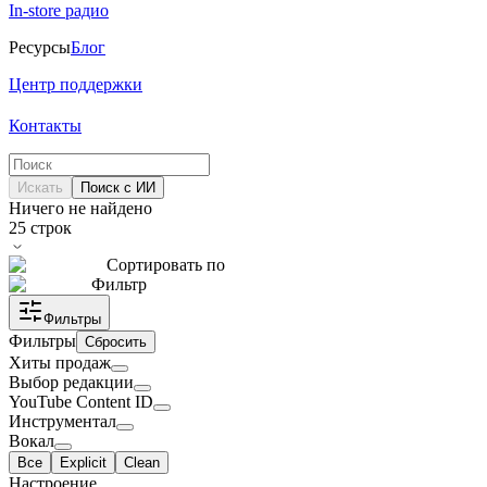
In-store радио
Ресурсы
Блог
Центр поддержки
Контакты
Искать
Поиск с ИИ
Ничего не найдено
25
строк
Сортировать по
Фильтр
Фильтры
Фильтры
Сбросить
Хиты продаж
Выбор редакции
YouTube Content ID
Инструментал
Вокал
Все
Explicit
Clean
Настроение