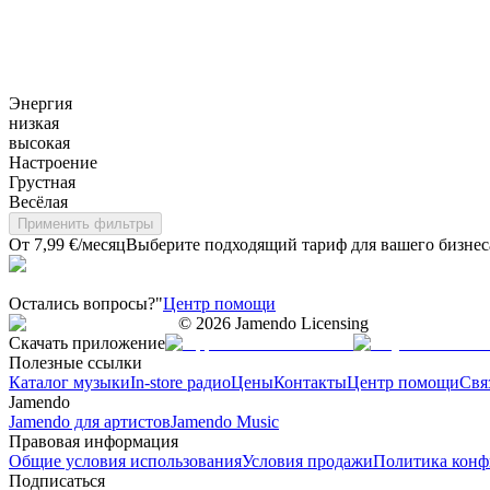
Энергия
низкая
высокая
Настроение
Грустная
Весёлая
Применить фильтры
От 7,99 €/месяц
Выберите подходящий тариф для вашего бизнес
Остались вопросы?"
Центр помощи
©
2026
Jamendo Licensing
Скачать приложение
Полезные ссылки
Каталог музыки
In-store радио
Цены
Контакты
Центр помощи
Свя
Jamendo
Jamendo для артистов
Jamendo Music
Правовая информация
Общие условия использования
Условия продажи
Политика конф
Подписаться