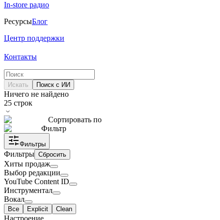
In-store радио
Ресурсы
Блог
Центр поддержки
Контакты
Искать
Поиск с ИИ
Ничего не найдено
25
строк
Сортировать по
Фильтр
Фильтры
Фильтры
Сбросить
Хиты продаж
Выбор редакции
YouTube Content ID
Инструментал
Вокал
Все
Explicit
Clean
Настроение