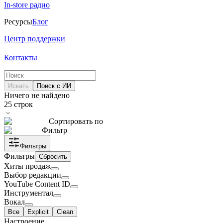
In-store радио
Ресурсы
Блог
Центр поддержки
Контакты
Искать
Поиск с ИИ
Ничего не найдено
25
строк
Сортировать по
Фильтр
Фильтры
Фильтры
Сбросить
Хиты продаж
Выбор редакции
YouTube Content ID
Инструментал
Вокал
Все
Explicit
Clean
Настроение