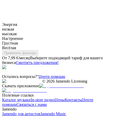
Энергия
низкая
высокая
Настроение
Грустная
Весёлая
Применить фильтры
От 7,99 €/месяц
Выберите подходящий тариф для вашего
бизнеса
Смотреть предложения!
Остались вопросы?"
Центр помощи
©
2026
Jamendo Licensing
Скачать приложение
Полезные ссылки
Каталог музыки
In-store радио
Цены
Контакты
Центр
помощи
Связаться с нами
Jamendo
Jamendo для артистов
Jamendo Music