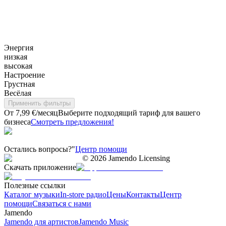
Энергия
низкая
высокая
Настроение
Грустная
Весёлая
Применить фильтры
От 7,99 €/месяц
Выберите подходящий тариф для вашего
бизнеса
Смотреть предложения!
Остались вопросы?"
Центр помощи
©
2026
Jamendo Licensing
Скачать приложение
Полезные ссылки
Каталог музыки
In-store радио
Цены
Контакты
Центр
помощи
Связаться с нами
Jamendo
Jamendo для артистов
Jamendo Music