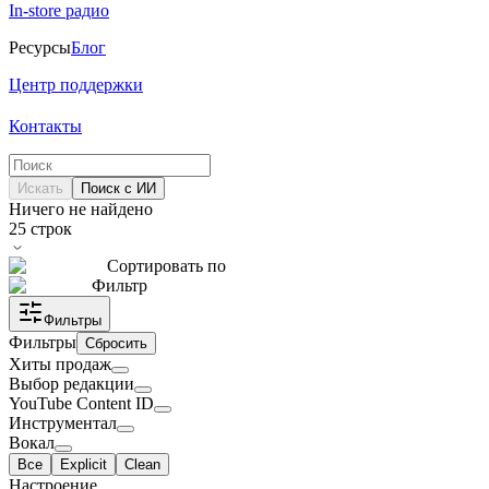
In-store радио
Ресурсы
Блог
Центр поддержки
Контакты
Искать
Поиск с ИИ
Ничего не найдено
25
строк
Сортировать по
Фильтр
Фильтры
Фильтры
Сбросить
Хиты продаж
Выбор редакции
YouTube Content ID
Инструментал
Вокал
Все
Explicit
Clean
Настроение