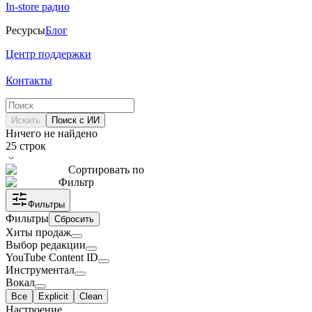
In-store радио
Ресурсы
Блог
Центр поддержки
Контакты
Искать
Поиск с ИИ
Ничего не найдено
25
строк
Сортировать по
Фильтр
Фильтры
Фильтры
Сбросить
Хиты продаж
Выбор редакции
YouTube Content ID
Инструментал
Вокал
Все
Explicit
Clean
Настроение