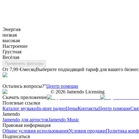
Энергия
низкая
высокая
Настроение
Грустная
Весёлая
Применить фильтры
От 7,99 €/месяц
Выберите подходящий тариф для вашего бизнес
Остались вопросы?"
Центр помощи
©
2026
Jamendo Licensing
Скачать приложение
Полезные ссылки
Каталог музыки
In-store радио
Цены
Контакты
Центр помощи
Свя
Jamendo
Jamendo для артистов
Jamendo Music
Правовая информация
Общие условия использования
Условия продажи
Политика конф
Подписаться