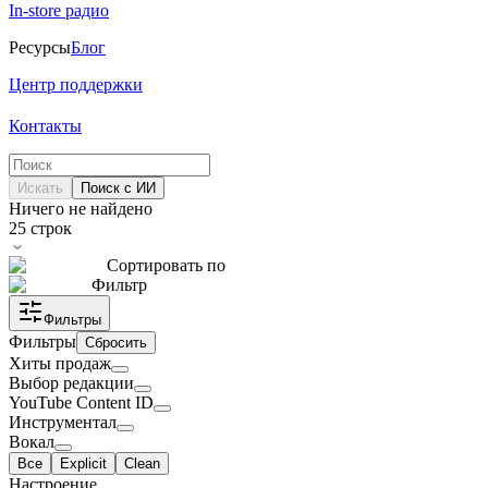
In-store радио
Ресурсы
Блог
Центр поддержки
Контакты
Искать
Поиск с ИИ
Ничего не найдено
25
строк
Сортировать по
Фильтр
Фильтры
Фильтры
Сбросить
Хиты продаж
Выбор редакции
YouTube Content ID
Инструментал
Вокал
Все
Explicit
Clean
Настроение