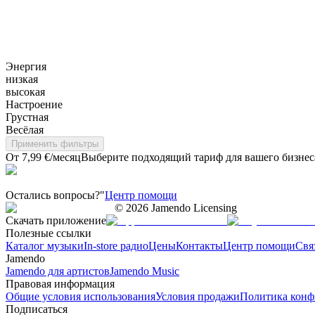
Энергия
низкая
высокая
Настроение
Грустная
Весёлая
Применить фильтры
От 7,99 €/месяц
Выберите подходящий тариф для вашего бизнес
Остались вопросы?"
Центр помощи
©
2026
Jamendo Licensing
Скачать приложение
Полезные ссылки
Каталог музыки
In-store радио
Цены
Контакты
Центр помощи
Свя
Jamendo
Jamendo для артистов
Jamendo Music
Правовая информация
Общие условия использования
Условия продажи
Политика конф
Подписаться