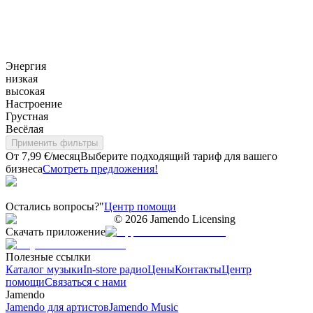
Энергия
низкая
высокая
Настроение
Грустная
Весёлая
Применить фильтры
От 7,99 €/месяц
Выберите подходящий тариф для вашего
бизнеса
Смотреть предложения!
Остались вопросы?"
Центр помощи
©
2026
Jamendo Licensing
Скачать приложение
Полезные ссылки
Каталог музыки
In-store радио
Цены
Контакты
Центр
помощи
Связаться с нами
Jamendo
Jamendo для артистов
Jamendo Music