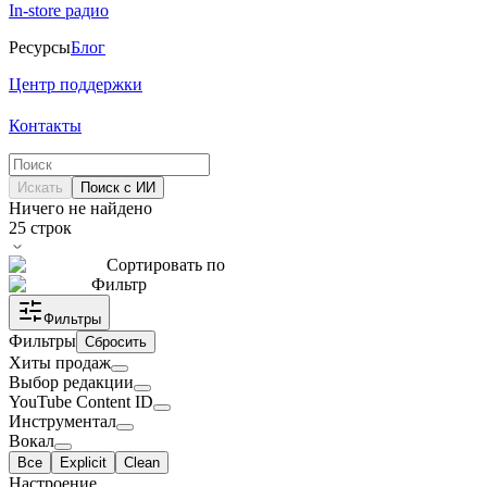
In-store радио
Ресурсы
Блог
Центр поддержки
Контакты
Искать
Поиск с ИИ
Ничего не найдено
25
строк
Сортировать по
Фильтр
Фильтры
Фильтры
Сбросить
Хиты продаж
Выбор редакции
YouTube Content ID
Инструментал
Вокал
Все
Explicit
Clean
Настроение