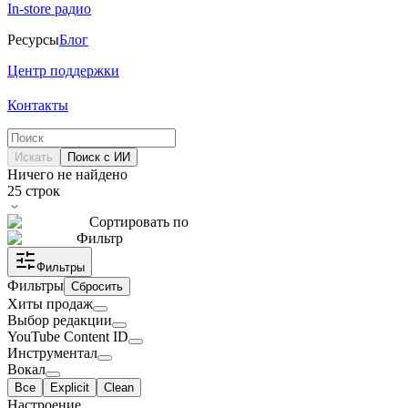
In-store радио
Ресурсы
Блог
Центр поддержки
Контакты
Искать
Поиск с ИИ
Ничего не найдено
25
строк
Сортировать по
Фильтр
Фильтры
Фильтры
Сбросить
Хиты продаж
Выбор редакции
YouTube Content ID
Инструментал
Вокал
Все
Explicit
Clean
Настроение