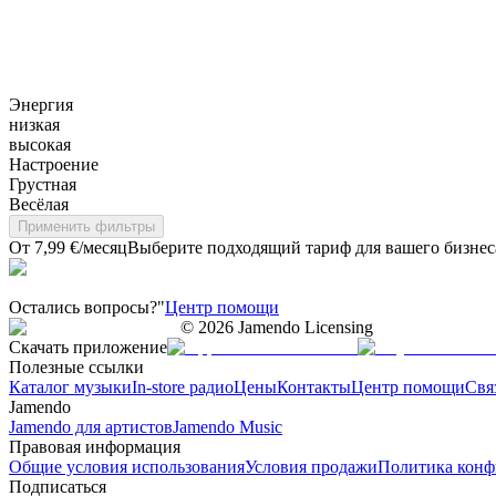
Энергия
низкая
высокая
Настроение
Грустная
Весёлая
Применить фильтры
От 7,99 €/месяц
Выберите подходящий тариф для вашего бизнес
Остались вопросы?"
Центр помощи
©
2026
Jamendo Licensing
Скачать приложение
Полезные ссылки
Каталог музыки
In-store радио
Цены
Контакты
Центр помощи
Свя
Jamendo
Jamendo для артистов
Jamendo Music
Правовая информация
Общие условия использования
Условия продажи
Политика конф
Подписаться