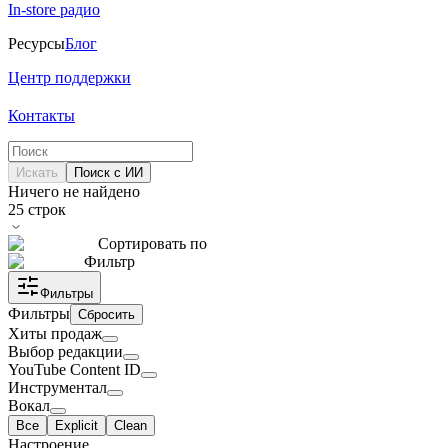
In-store радио
Ресурсы
Блог
Центр поддержки
Контакты
Искать
Поиск с ИИ
Ничего не найдено
25
строк
Сортировать по
Фильтр
Фильтры
Фильтры
Сбросить
Хиты продаж
Выбор редакции
YouTube Content ID
Инструментал
Вокал
Все
Explicit
Clean
Настроение