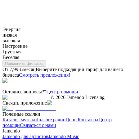
Энергия
низкая
высокая
Настроение
Грустная
Весёлая
Применить фильтры
От 7,99 €/месяц
Выберите подходящий тариф для вашего
бизнеса
Смотреть предложения!
Остались вопросы?"
Центр помощи
©
2026
Jamendo Licensing
Скачать приложение
Полезные ссылки
Каталог музыки
In-store радио
Цены
Контакты
Центр
помощи
Связаться с нами
Jamendo
Jamendo для артистов
Jamendo Music