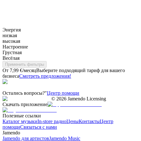
Энергия
низкая
высокая
Настроение
Грустная
Весёлая
Применить фильтры
От 7,99 €/месяц
Выберите подходящий тариф для вашего
бизнеса
Смотреть предложения!
Остались вопросы?"
Центр помощи
©
2026
Jamendo Licensing
Скачать приложение
Полезные ссылки
Каталог музыки
In-store радио
Цены
Контакты
Центр
помощи
Связаться с нами
Jamendo
Jamendo для артистов
Jamendo Music