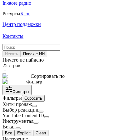
In-store радио
Ресурсы
Блог
Центр поддержки
Контакты
Искать
Поиск с ИИ
Ничего не найдено
25
строк
Сортировать по
Фильтр
Фильтры
Фильтры
Сбросить
Хиты продаж
Выбор редакции
YouTube Content ID
Инструментал
Вокал
Все
Explicit
Clean
Настроение