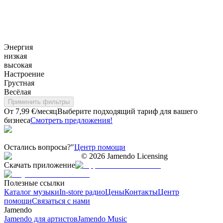
Энергия
низкая
высокая
Настроение
Грустная
Весёлая
Применить фильтры
От 7,99 €/месяц
Выберите подходящий тариф для вашего
бизнеса
Смотреть предложения!
Остались вопросы?"
Центр помощи
©
2026
Jamendo Licensing
Скачать приложение
Полезные ссылки
Каталог музыки
In-store радио
Цены
Контакты
Центр
помощи
Связаться с нами
Jamendo
Jamendo для артистов
Jamendo Music