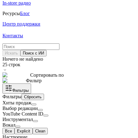
In-store радио
Ресурсы
Блог
Центр поддержки
Контакты
Искать
Поиск с ИИ
Ничего не найдено
25
строк
Сортировать по
Фильтр
Фильтры
Фильтры
Сбросить
Хиты продаж
Выбор редакции
YouTube Content ID
Инструментал
Вокал
Все
Explicit
Clean
Настроение