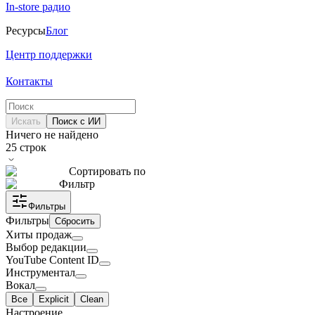
In-store радио
Ресурсы
Блог
Центр поддержки
Контакты
Искать
Поиск с ИИ
Ничего не найдено
25
строк
Сортировать по
Фильтр
Фильтры
Фильтры
Сбросить
Хиты продаж
Выбор редакции
YouTube Content ID
Инструментал
Вокал
Все
Explicit
Clean
Настроение