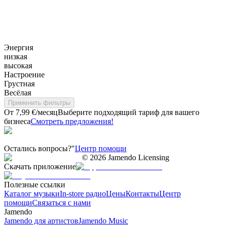
Энергия
низкая
высокая
Настроение
Грустная
Весёлая
Применить фильтры
От 7,99 €/месяц
Выберите подходящий тариф для вашего
бизнеса
Смотреть предложения!
Остались вопросы?"
Центр помощи
©
2026
Jamendo Licensing
Скачать приложение
Полезные ссылки
Каталог музыки
In-store радио
Цены
Контакты
Центр
помощи
Связаться с нами
Jamendo
Jamendo для артистов
Jamendo Music