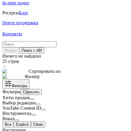
In-store радио
Ресурсы
Блог
Центр поддержки
Контакты
Искать
Поиск с ИИ
Ничего не найдено
25
строк
Сортировать по
Фильтр
Фильтры
Фильтры
Сбросить
Хиты продаж
Выбор редакции
YouTube Content ID
Инструментал
Вокал
Все
Explicit
Clean
Настроение