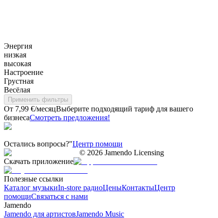
Энергия
низкая
высокая
Настроение
Грустная
Весёлая
Применить фильтры
От 7,99 €/месяц
Выберите подходящий тариф для вашего
бизнеса
Смотреть предложения!
Остались вопросы?"
Центр помощи
©
2026
Jamendo Licensing
Скачать приложение
Полезные ссылки
Каталог музыки
In-store радио
Цены
Контакты
Центр
помощи
Связаться с нами
Jamendo
Jamendo для артистов
Jamendo Music