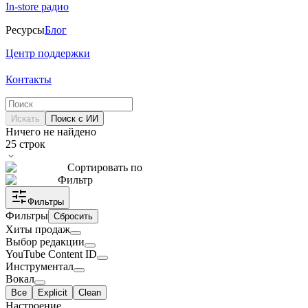
In-store радио
Ресурсы
Блог
Центр поддержки
Контакты
Искать
Поиск с ИИ
Ничего не найдено
25
строк
Сортировать по
Фильтр
Фильтры
Фильтры
Сбросить
Хиты продаж
Выбор редакции
YouTube Content ID
Инструментал
Вокал
Все
Explicit
Clean
Настроение