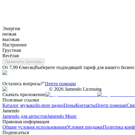
Энергия
низкая
высокая
Настроение
Грустная
Весёлая
Применить фильтры
От 7,99 €/месяц
Выберите подходящий тариф для вашего бизнес
Остались вопросы?"
Центр помощи
©
2026
Jamendo Licensing
Скачать приложение
Полезные ссылки
Каталог музыки
In-store радио
Цены
Контакты
Центр помощи
Свя
Jamendo
Jamendo для артистов
Jamendo Music
Правовая информация
Общие условия использования
Условия продажи
Политика конф
Подписаться