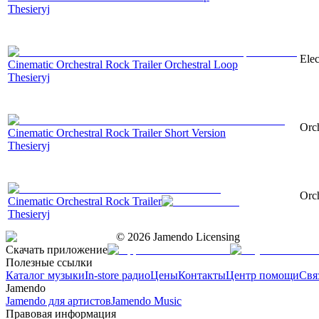
Thesieryj
Elec
Cinematic Orchestral Rock Trailer Orchestral Loop
Thesieryj
Orch
Cinematic Orchestral Rock Trailer Short Version
Thesieryj
Orch
Cinematic Orchestral Rock Trailer
Thesieryj
©
2026
Jamendo Licensing
Скачать приложение
Полезные ссылки
Каталог музыки
In-store радио
Цены
Контакты
Центр помощи
Свя
Jamendo
Jamendo для артистов
Jamendo Music
Правовая информация