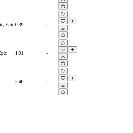
ic, Epic
0:39
-
Epic
1:31
-
2:40
-