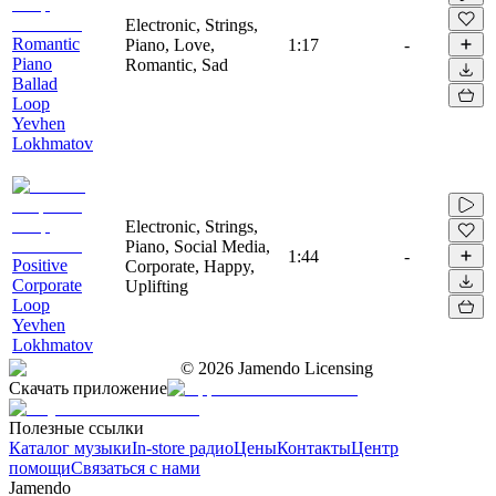
Electronic, Strings,
Romantic
Piano, Love,
1:17
-
Piano
Romantic, Sad
Ballad
Loop
Yevhen
Lokhmatov
Electronic, Strings,
Piano, Social Media,
1:44
-
Positive
Corporate, Happy,
Corporate
Uplifting
Loop
Yevhen
Lokhmatov
©
2026
Jamendo Licensing
Скачать приложение
Полезные ссылки
Каталог музыки
In-store радио
Цены
Контакты
Центр
помощи
Связаться с нами
Jamendo