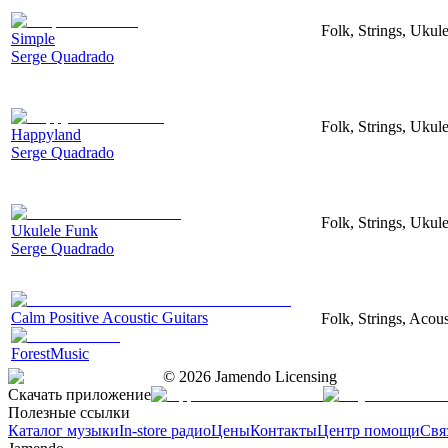
Folk, Strings, Uku
Simple
Serge Quadrado
Folk, Strings, Uku
Happyland
Serge Quadrado
Folk, Strings, Ukul
Ukulele Funk
Serge Quadrado
Calm Positive Acoustic Guitars
Folk, Strings, Acous
ForestMusic
©
2026
Jamendo Licensing
Скачать приложение
Полезные ссылки
Каталог музыки
In-store радио
Цены
Контакты
Центр помощи
Свя