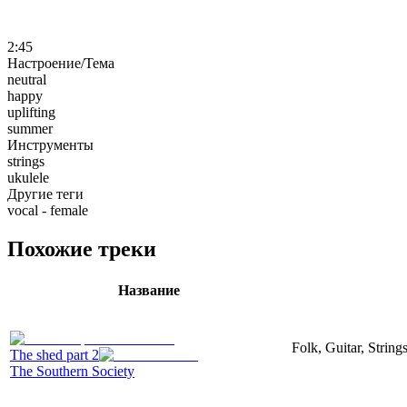
2:45
Настроение/Тема
neutral
happy
uplifting
summer
Инструменты
strings
ukulele
Другие теги
vocal - female
Похожие треки
Название
Folk, Guitar, String
The shed part 2
The Southern Society