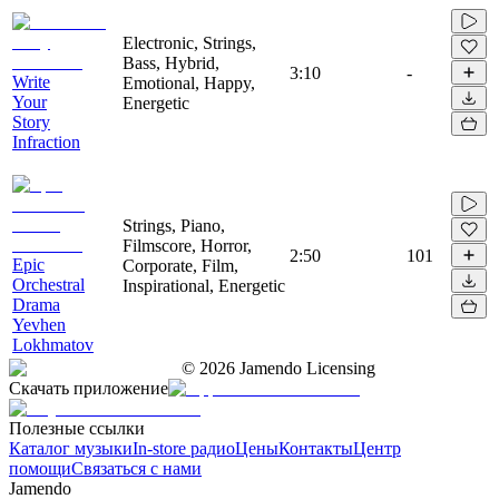
Electronic, Strings,
Bass, Hybrid,
3:10
-
Write
Emotional, Happy,
Your
Energetic
Story
Infraction
Strings, Piano,
Filmscore, Horror,
2:50
101
Epic
Corporate, Film,
Orchestral
Inspirational, Energetic
Drama
Yevhen
Lokhmatov
©
2026
Jamendo Licensing
Скачать приложение
Полезные ссылки
Каталог музыки
In-store радио
Цены
Контакты
Центр
помощи
Связаться с нами
Jamendo