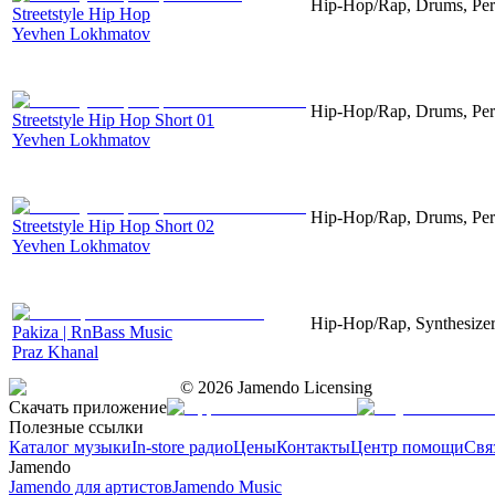
Hip-Hop/Rap, Drums, Per
Streetstyle Hip Hop
Yevhen Lokhmatov
Hip-Hop/Rap, Drums, Per
Streetstyle Hip Hop Short 01
Yevhen Lokhmatov
Hip-Hop/Rap, Drums, Per
Streetstyle Hip Hop Short 02
Yevhen Lokhmatov
Hip-Hop/Rap, Synthesizer
Pakiza | RnBass Music
Praz Khanal
©
2026
Jamendo Licensing
Скачать приложение
Полезные ссылки
Каталог музыки
In-store радио
Цены
Контакты
Центр помощи
Свя
Jamendo
Jamendo для артистов
Jamendo Music