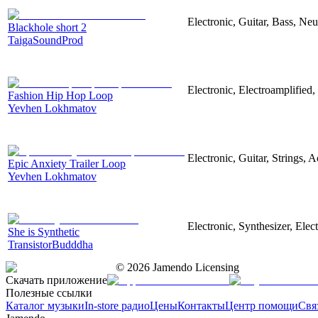
Electronic, Guitar, Bass, Neu
Blackhole short 2
TaigaSoundProd
Electronic, Electroamplified
Fashion Hip Hop Loop
Yevhen Lokhmatov
Electronic, Guitar, Strings, A
Epic Anxiety Trailer Loop
Yevhen Lokhmatov
Electronic, Synthesizer, Ele
She is Synthetic
TransistorBudddha
©
2026
Jamendo Licensing
Скачать приложение
Полезные ссылки
Каталог музыки
In-store радио
Цены
Контакты
Центр помощи
Свя