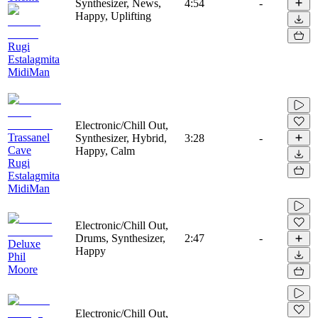
Synthesizer, News,
4:54
-
Happy, Uplifting
Rugi
Estalagmita
MidiMan
Electronic/Chill Out,
Trassanel
Synthesizer, Hybrid,
3:28
-
Cave
Happy, Calm
Rugi
Estalagmita
MidiMan
Electronic/Chill Out,
Drums, Synthesizer,
2:47
-
Deluxe
Happy
Phil
Moore
Electronic/Chill Out,