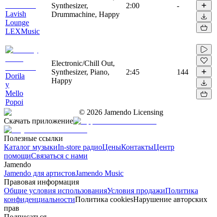
Synthesizer,
2:00
-
Lavish
Drummachine, Happy
Lounge
LEXMusic
Electronic/Chill Out,
Synthesizer, Piano,
2:45
144
Dorila
Happy
y
Mello
Popoi
©
2026
Jamendo Licensing
Скачать приложение
Полезные ссылки
Каталог музыки
In-store радио
Цены
Контакты
Центр
помощи
Связаться с нами
Jamendo
Jamendo для артистов
Jamendo Music
Правовая информация
Общие условия использования
Условия продажи
Политика
конфиденциальности
Политика cookies
Нарушение авторских
прав
Подписаться