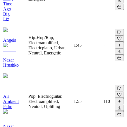
Time
Ago
Big
Liz
Hip-Hop/Rap,
Angels
Electroamplified,
1:45
-
Electricpiano, Urban,
Neutral, Energetic
Nazar
Hrushko
Air
Pop, Electricguitar,
Ambient
Electroamplified,
1:55
110
Palm
Neutral, Uplifting
Nazar