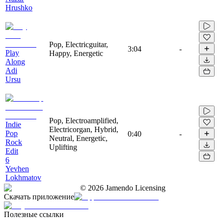
Hrushko
Pop, Electricguitar,
3:04
-
Play
Happy, Energetic
Along
Adi
Ursu
Pop, Electroamplified,
Indie
Electricorgan, Hybrid,
Pop
0:40
-
Neutral, Energetic,
Rock
Uplifting
Edit
6
Yevhen
Lokhmatov
©
2026
Jamendo Licensing
Скачать приложение
Полезные ссылки