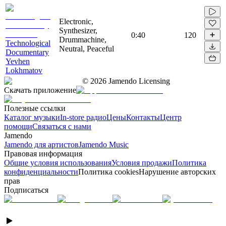
Electronic,
Synthesizer,
0:40
120
Drummachine,
Technological
Neutral, Peaceful
Documentary
Yevhen
Lokhmatov
©
2026
Jamendo Licensing
Скачать приложение
Полезные ссылки
Каталог музыки
In-store радио
Цены
Контакты
Центр
помощи
Связаться с нами
Jamendo
Jamendo для артистов
Jamendo Music
Правовая информация
Общие условия использования
Условия продажи
Политика
конфиденциальности
Политика cookies
Нарушение авторских
прав
Подписаться