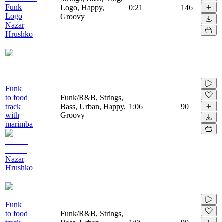
Funk
Logo, Happy,
0:21
146
Logo
Groovy
Nazar
Hrushko
Funk
to food
Funk/R&B, Strings,
track
Bass, Urban, Happy,
1:06
90
with
Groovy
marimba
Nazar
Hrushko
Funk
to food
Funk/R&B, Strings,