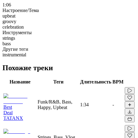
1:06
Настроение/Тема
upbeat
groovy
celebration
Инструменты
strings
bass
Другие теги
instrumental
Похожие треки
Название
Теги
Длительность
BPM
Funk/R&B, Bass,
1:34
-
Best
Happy, Upbeat
Deal
TATANX
Strings, Bass, Vlog,