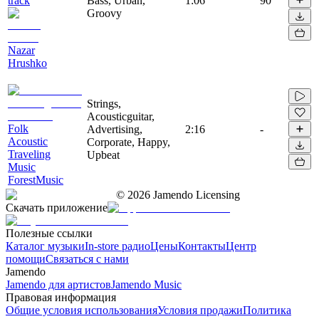
track
Bass, Urban,
1:06
90
Groovy
Nazar
Hrushko
Strings,
Acousticguitar,
Folk
Advertising,
2:16
-
Acoustic
Corporate, Happy,
Traveling
Upbeat
Music
ForestMusic
©
2026
Jamendo Licensing
Скачать приложение
Полезные ссылки
Каталог музыки
In-store радио
Цены
Контакты
Центр
помощи
Связаться с нами
Jamendo
Jamendo для артистов
Jamendo Music
Правовая информация
Общие условия использования
Условия продажи
Политика