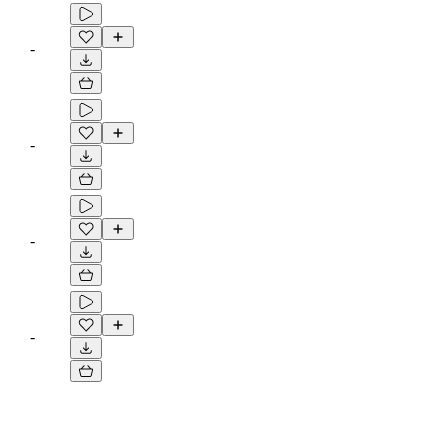
-
-
-
-