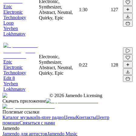
Electronic,
Epic
Synthesizer,
1:30
127
Electronic
Abstract, Neutral,
Technology
Quirky, Epic
Loop
Yevhen
Lokhmatov
Electronic,
Epic
Synthesizer,
0:22
128
Electronic
Abstract, Neutral,
Technology
Quirky, Epic
Edit 8
Yevhen
Lokhmatov
©
2026
Jamendo Licensing
Скачать приложение
Полезные ссылки
Каталог музыки
In-store радио
Цены
Контакты
Центр
помощи
Связаться с нами
Jamendo
Jamendo для артистов
Jamendo Music