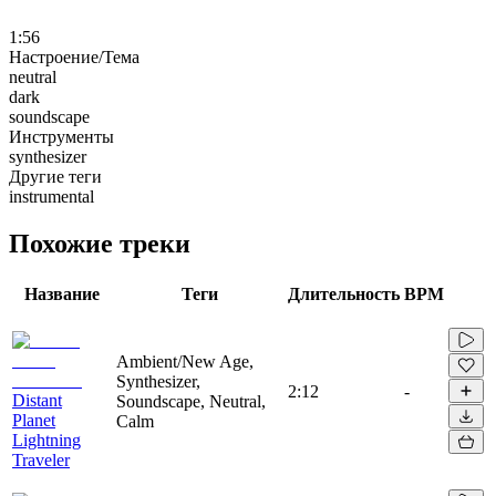
1:56
Настроение/Тема
neutral
dark
soundscape
Инструменты
synthesizer
Другие теги
instrumental
Похожие треки
Название
Теги
Длительность
BPM
Ambient/New Age,
Synthesizer,
2:12
-
Distant
Soundscape, Neutral,
Planet
Calm
Lightning
Traveler