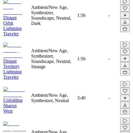
Ambient/New Age,
Synthesizer,
1:56
-
Distant
Soundscape, Neutral,
Orbit
Dark
Lightning
Traveler
Ambient/New Age,
Synthesizer,
1:56
-
Distant
Soundscape, Neutral,
Territory
Strange
Lightning
Traveler
Ambient/New Age,
3:40
-
Unfolding
Synthesizer, Neutral
Sharon
West
Ambient/New Age,