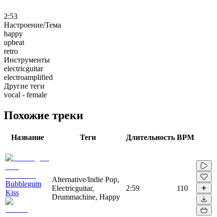
2:53
Настроение/Тема
happy
upbeat
retro
Инструменты
electricguitar
electroamplified
Другие теги
vocal - female
Похожие треки
Название
Теги
Длительность
BPM
Alternative/Indie Pop,
Bubblegum
Electricguitar,
2:59
110
Kiss
Drummachine, Happy