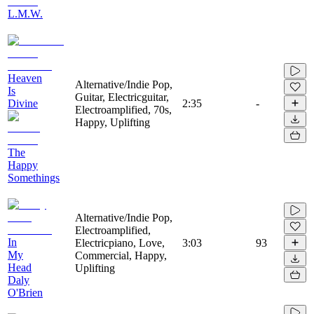
L.M.W.
Heaven
Alternative/Indie Pop,
Is
Guitar, Electricguitar,
Divine
2:35
-
Electroamplified, 70s,
Happy, Uplifting
The
Happy
Somethings
Alternative/Indie Pop,
Electroamplified,
In
Electricpiano, Love,
3:03
93
My
Commercial, Happy,
Head
Uplifting
Daly
O'Brien