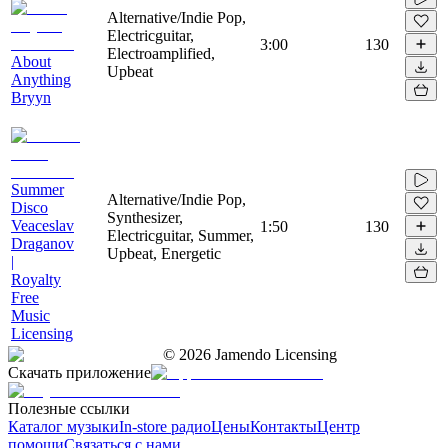
Alternative/Indie Pop,
Electricguitar,
3:00
130
Electroamplified,
About
Upbeat
Anything
Bryyn
Summer
Alternative/Indie Pop,
Disco
Synthesizer,
Veaceslav
1:50
130
Electricguitar, Summer,
Draganov
Upbeat, Energetic
|
Royalty
Free
Music
Licensing
©
2026
Jamendo Licensing
Скачать приложение
Полезные ссылки
Каталог музыки
In-store радио
Цены
Контакты
Центр
помощи
Связаться с нами