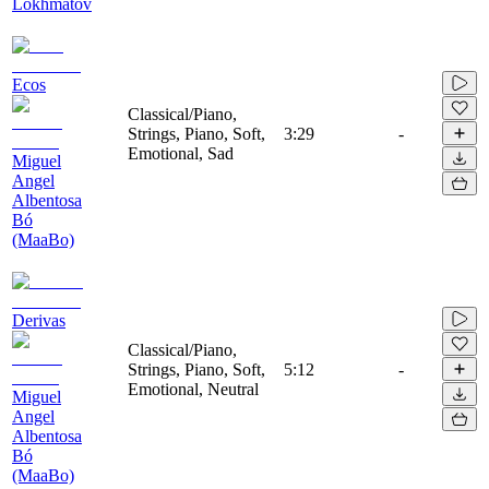
Lokhmatov
Ecos
Classical/Piano,
Strings, Piano, Soft,
3:29
-
Emotional, Sad
Miguel
Angel
Albentosa
Bó
(MaaBo)
Derivas
Classical/Piano,
Strings, Piano, Soft,
5:12
-
Emotional, Neutral
Miguel
Angel
Albentosa
Bó
(MaaBo)