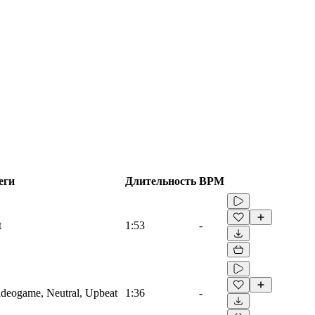
еги
Длительность
BPM
t
1:53
-
Videogame, Neutral, Upbeat
1:36
-