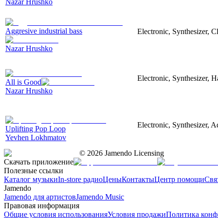
Nazar Hrushko
Aggresive industrial bass
Electronic, Synthesizer, 
Nazar Hrushko
Electronic, Synthesizer, 
All is Good
Nazar Hrushko
Electronic, Synthesizer, A
Uplifting Pop Loop
Yevhen Lokhmatov
©
2026
Jamendo Licensing
Скачать приложение
Полезные ссылки
Каталог музыки
In-store радио
Цены
Контакты
Центр помощи
Свя
Jamendo
Jamendo для артистов
Jamendo Music
Правовая информация
Общие условия использования
Условия продажи
Политика конф