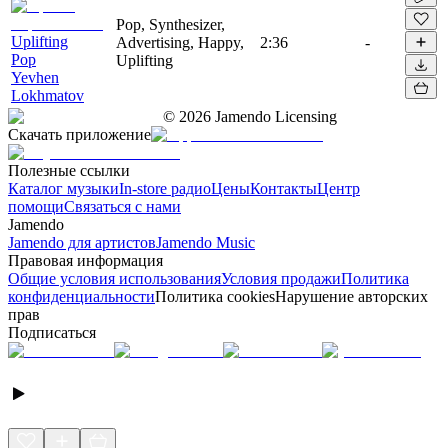
Pop, Synthesizer,
Uplifting
Advertising, Happy,
2:36
-
Pop
Uplifting
Yevhen
Lokhmatov
©
2026
Jamendo Licensing
Скачать приложение
Полезные ссылки
Каталог музыки
In-store радио
Цены
Контакты
Центр
помощи
Связаться с нами
Jamendo
Jamendo для артистов
Jamendo Music
Правовая информация
Общие условия использования
Условия продажи
Политика
конфиденциальности
Политика cookies
Нарушение авторских
прав
Подписаться