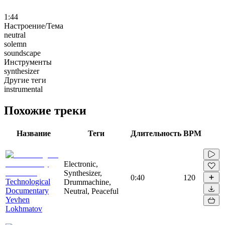
1:44
Настроение/Тема
neutral
solemn
soundscape
Инструменты
synthesizer
Другие теги
instrumental
Похожие треки
Название
Теги
Длительность
BPM
Electronic,
Synthesizer,
0:40
120
Technological
Drummachine,
Documentary
Neutral, Peaceful
Yevhen
Lokhmatov