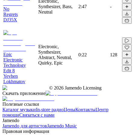
Electronic,
Synthesizer, Bass,
2:47
-
No
Neutral
Regrets
DJ35X
Electronic,
Synthesizer,
Epic
0:22
128
Abstract, Neutral,
Electronic
Quirky, Epic
Technology
Edit 8
Yevhen
Lokhmatov
©
2026
Jamendo Licensing
Скачать приложение
Полезные ссылки
Каталог музыки
In-store радио
Цены
Контакты
Центр
помощи
Связаться с нами
Jamendo
Jamendo для артистов
Jamendo Music
Правовая информация