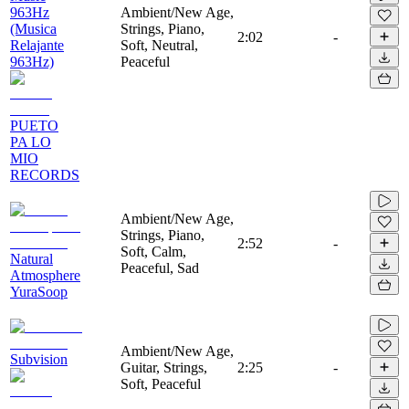
963Hz
Ambient/New Age,
(Musica
Strings, Piano,
2:02
-
Relajante
Soft, Neutral,
963Hz)
Peaceful
PUETO
PA LO
MIO
RECORDS
Ambient/New Age,
Strings, Piano,
2:52
-
Soft, Calm,
Natural
Peaceful, Sad
Atmosphere
YuraSoop
Ambient/New Age,
Subvision
Guitar, Strings,
2:25
-
Soft, Peaceful