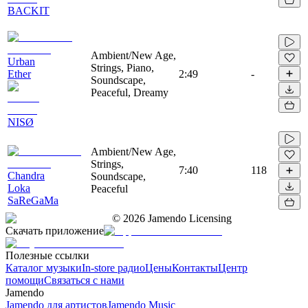
BACKIT
Ambient/New Age,
Urban
Strings, Piano,
Ether
2:49
-
Soundscape,
Peaceful, Dreamy
NISØ
Ambient/New Age,
Strings,
7:40
118
Chandra
Soundscape,
Loka
Peaceful
SaReGaMa
©
2026
Jamendo Licensing
Скачать приложение
Полезные ссылки
Каталог музыки
In-store радио
Цены
Контакты
Центр
помощи
Связаться с нами
Jamendo
Jamendo для артистов
Jamendo Music