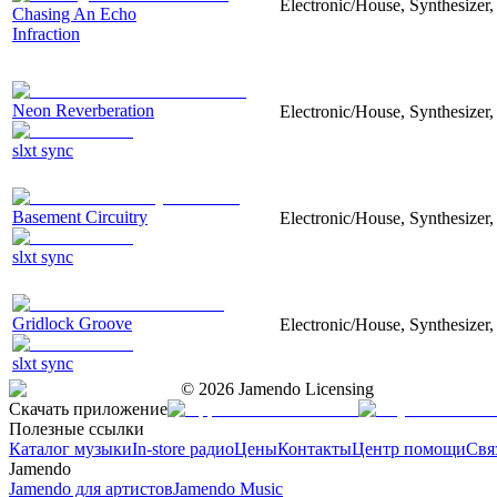
Electronic/House, Synthesizer
Chasing An Echo
Infraction
Neon Reverberation
Electronic/House, Synthesizer,
slxt sync
Basement Circuitry
Electronic/House, Synthesizer,
slxt sync
Gridlock Groove
Electronic/House, Synthesizer,
slxt sync
©
2026
Jamendo Licensing
Скачать приложение
Полезные ссылки
Каталог музыки
In-store радио
Цены
Контакты
Центр помощи
Свя
Jamendo
Jamendo для артистов
Jamendo Music