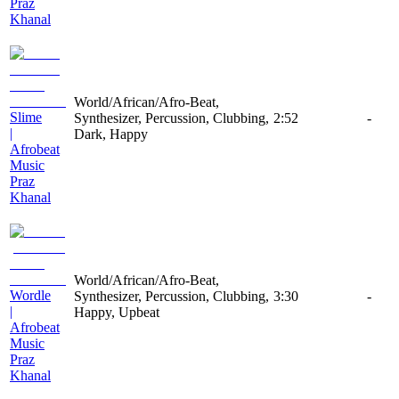
Praz
Khanal
World/African/Afro-Beat,
Slime
Synthesizer, Percussion, Clubbing,
2:52
-
|
Dark, Happy
Afrobeat
Music
Praz
Khanal
World/African/Afro-Beat,
Wordle
Synthesizer, Percussion, Clubbing,
3:30
-
|
Happy, Upbeat
Afrobeat
Music
Praz
Khanal