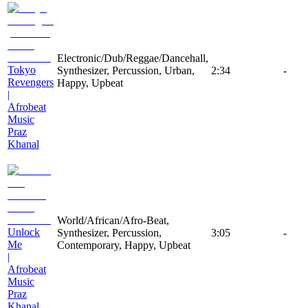
Electronic/Dub/Reggae/Dancehall,
Tokyo
Synthesizer, Percussion, Urban,
2:34
-
Revengers
Happy, Upbeat
|
Afrobeat
Music
Praz
Khanal
World/African/Afro-Beat,
Unlock
Synthesizer, Percussion,
3:05
-
Me
Contemporary, Happy, Upbeat
|
Afrobeat
Music
Praz
Khanal