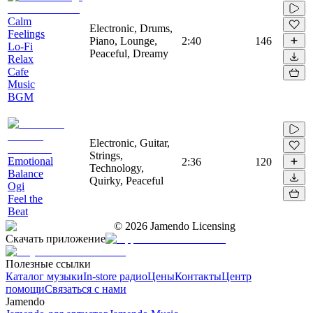
Calm
Electronic, Drums,
Feelings
Piano, Lounge,
2:40
146
Lo-Fi
Peaceful, Dreamy
Relax
Cafe
Music
BGM
Electronic, Guitar,
Strings,
Emotional
2:36
120
Technology,
Balance
Quirky, Peaceful
Ogi
Feel the
Beat
©
2026
Jamendo Licensing
Скачать приложение
Полезные ссылки
Каталог музыки
In-store радио
Цены
Контакты
Центр
помощи
Связаться с нами
Jamendo