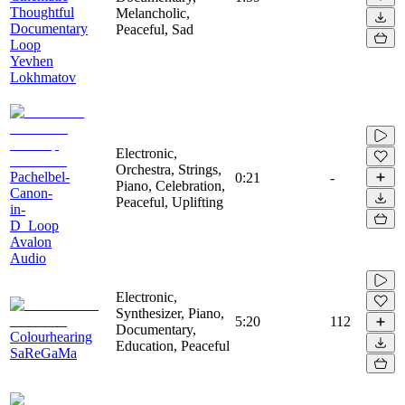
Thoughtful
Melancholic,
Documentary
Peaceful, Sad
Loop
Yevhen
Lokhmatov
Electronic,
Orchestra, Strings,
Pachelbel-
0:21
-
Piano, Celebration,
Canon-
Peaceful, Uplifting
in-
D_Loop
Avalon
Audio
Electronic,
Synthesizer, Piano,
5:20
112
Documentary,
Colourhearing
Education, Peaceful
SaReGaMa