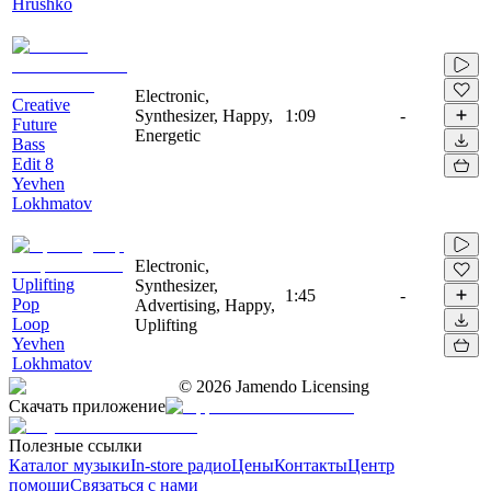
Hrushko
Electronic,
Creative
Synthesizer, Happy,
1:09
-
Future
Energetic
Bass
Edit 8
Yevhen
Lokhmatov
Electronic,
Uplifting
Synthesizer,
1:45
-
Pop
Advertising, Happy,
Loop
Uplifting
Yevhen
Lokhmatov
©
2026
Jamendo Licensing
Скачать приложение
Полезные ссылки
Каталог музыки
In-store радио
Цены
Контакты
Центр
помощи
Связаться с нами