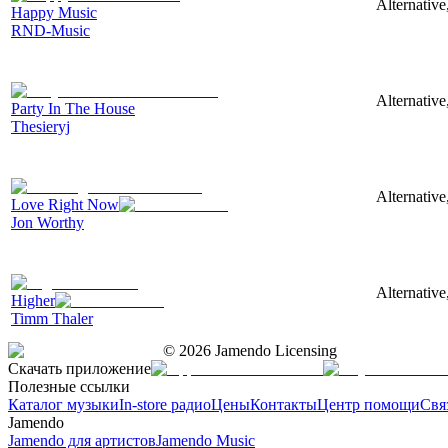
Alternative
Happy Music
RND-Music
Alternative
Party In The House
Thesieryj
Alternative
Love Right Now
Jon Worthy
Alternative
Higher
Timm Thaler
©
2026
Jamendo Licensing
Скачать приложение
Полезные ссылки
Каталог музыки
In-store радио
Цены
Контакты
Центр помощи
Свя
Jamendo
Jamendo для артистов
Jamendo Music