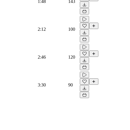
1:48
143
2:12
100
2:46
120
3:30
90