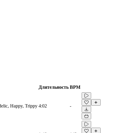
Длительность
BPM
edelic, Happy, Trippy
4:02
-