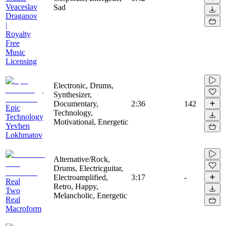
Veaceslav
Sad
Draganov
|
Royalty
Free
Music
Licensing
Electronic, Drums,
Synthesizer,
Documentary,
2:36
142
Epic
Technology,
Technology
Motivational, Energetic
Yevhen
Lokhmatov
Alternative/Rock,
Drums, Electricguitar,
Electroamplified,
3:17
-
Real
Retro, Happy,
Two
Melancholic, Energetic
Real
Macroform