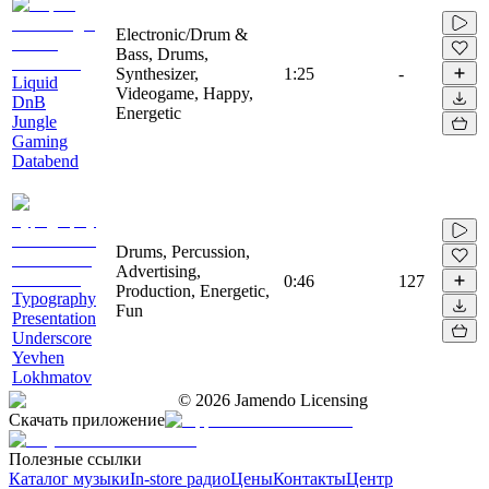
Electronic/Drum &
Bass, Drums,
Synthesizer,
1:25
-
Liquid
Videogame, Happy,
DnB
Energetic
Jungle
Gaming
Databend
Drums, Percussion,
Advertising,
0:46
127
Production, Energetic,
Typography
Fun
Presentation
Underscore
Yevhen
Lokhmatov
©
2026
Jamendo Licensing
Скачать приложение
Полезные ссылки
Каталог музыки
In-store радио
Цены
Контакты
Центр