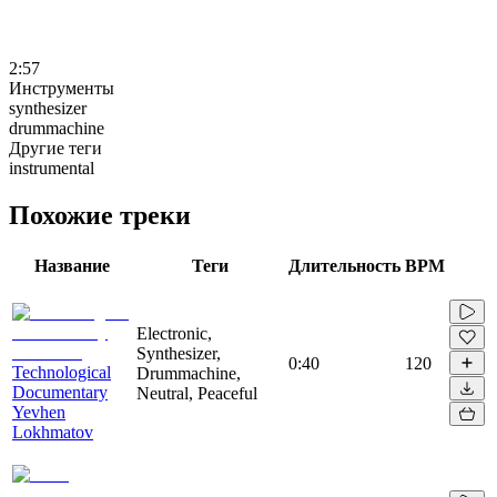
2:57
Инструменты
synthesizer
drummachine
Другие теги
instrumental
Похожие треки
Название
Теги
Длительность
BPM
Electronic,
Synthesizer,
0:40
120
Technological
Drummachine,
Documentary
Neutral, Peaceful
Yevhen
Lokhmatov