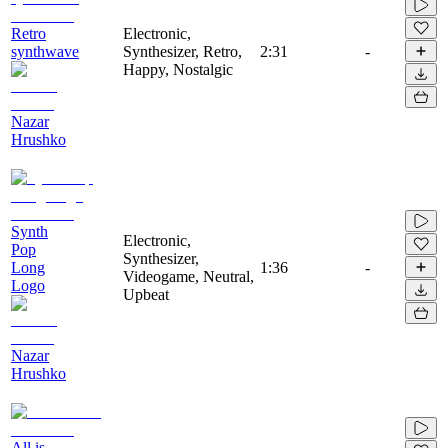
Retro
Electronic,
synthwave
Synthesizer, Retro,
2:31
-
Happy, Nostalgic
Nazar
Hrushko
Synth
Electronic,
Pop
Synthesizer,
Long
1:36
-
Videogame, Neutral,
Logo
Upbeat
Nazar
Hrushko
All is