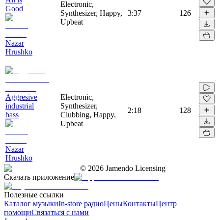
Electronic,
Good
Synthesizer, Happy,
3:37
126
Upbeat
Nazar
Hrushko
Aggresive
Electronic,
industrial
Synthesizer,
2:18
128
bass
Clubbing, Happy,
Upbeat
Nazar
Hrushko
©
2026
Jamendo Licensing
Скачать приложение
Полезные ссылки
Каталог музыки
In-store радио
Цены
Контакты
Центр
помощи
Связаться с нами