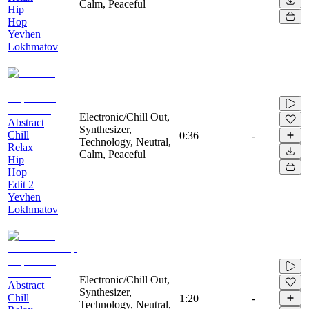
Calm, Peaceful
Hip
Hop
Yevhen
Lokhmatov
Electronic/Chill Out,
Abstract
Synthesizer,
Chill
0:36
-
Technology, Neutral,
Relax
Calm, Peaceful
Hip
Hop
Edit 2
Yevhen
Lokhmatov
Electronic/Chill Out,
Abstract
Synthesizer,
Chill
1:20
-
Technology, Neutral,