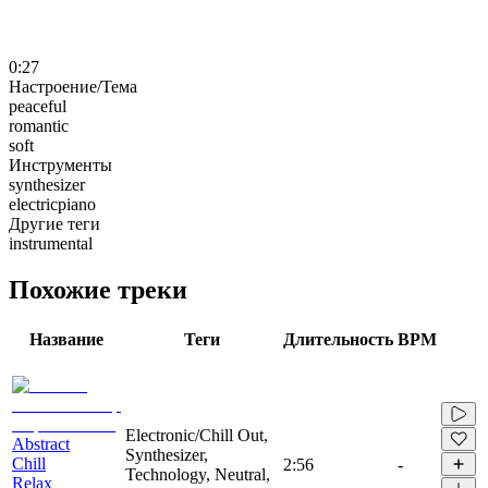
0:27
Настроение/Тема
peaceful
romantic
soft
Инструменты
synthesizer
electricpiano
Другие теги
instrumental
Похожие треки
Название
Теги
Длительность
BPM
Electronic/Chill Out,
Abstract
Synthesizer,
Chill
2:56
-
Technology, Neutral,
Relax