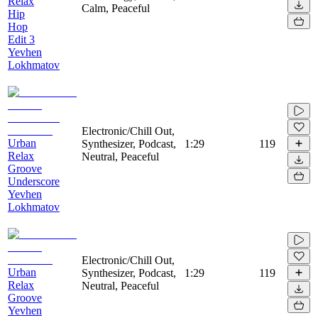
Relax
Calm, Peaceful
Hip
Hop
Edit 3
Yevhen
Lokhmatov
Electronic/Chill Out,
Urban
Synthesizer, Podcast,
1:29
119
Relax
Neutral, Peaceful
Groove
Underscore
Yevhen
Lokhmatov
Electronic/Chill Out,
Urban
Synthesizer, Podcast,
1:29
119
Relax
Neutral, Peaceful
Groove
Yevhen